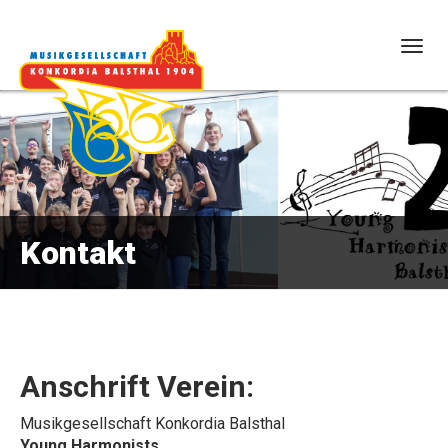
Togg
navig
Kontakt
Anschrift Verein:
Musikgesellschaft Konkordia Balsthal
Young Harmonists